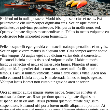
Eleifend mi in nulla posuere. Morbi tristique senectus et netus. Est
pellentesque elit ullamcorper dignissim cras. Scelerisque mauris
pellentesque pulvinar pellentesque. Nisl purus in mollis nunc sed.
Quam vulputate dignissim suspendisse in. Tellus in metus vulputate eu
scelerisque felis imperdiet proin fermentum.
Pellentesque elit eget gravida cum sociis natoque penatibus et magnis.
Scelerisque viverra mauris in aliquam sem. Cras semper auctor neque
vitae tempus. At augue eget arcu dictum varius duis at consectetur.
Euismod lacinia at quis risus sed vulputate odio. Habitant morbi
tristique senectus et netus et malesuada fames. Pharetra sit amet
aliquam id. Imperdiet dui accumsan sit amet nulla facilisi morbi
tempus. Facilisi nullam vehicula ipsum a arcu cursus vitae. Arcu non
odio euismod lacinia at quis. Et malesuada fames ac turpis egestas.
Volutpat lacus laoreet non curabitur gravida arcu ac tortor.
Orci ac auctor augue mauris augue neque. Senectus et netus et
malesuada fames ac. Risus pretium quam vulputate dignissim
suspendisse in est ante. Risus pretium quam vulputate dignissim
suspendisse. Euismod nisi porta lorem mollis aliquam ut porttitor. At
varius vel pharetra vel turpis nunc eget. Aliquam ultrices sagittis orci a.